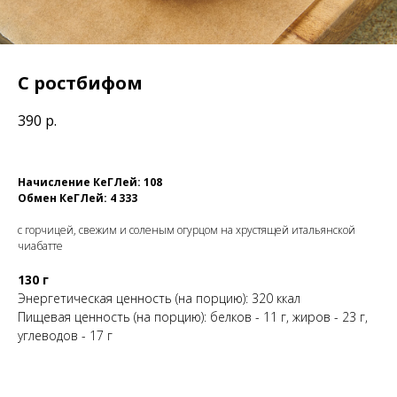
С ростбифом
390
р.
Начисление КеГЛей: 108
Обмен
КеГЛей: 4 333
с горчицей, свежим и соленым огурцом на хрустящей итальянской
чиабатте
130 г
Энергетическая ценность (на порцию): 320 ккал
Пищевая ценность (на порцию): белков - 11 г, жиров - 23 г,
углеводов - 17 г