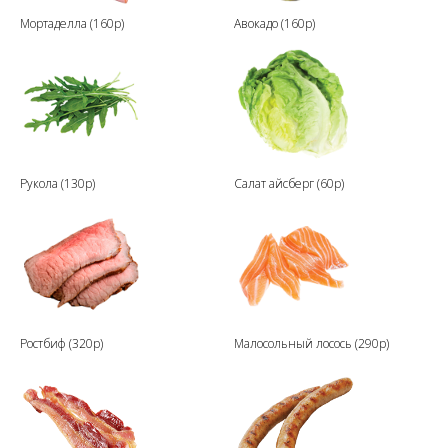
Мортаделла (160р)
Авокадо (160р)
Рукола (130р)
Салат айсберг (60р)
Ростбиф (320р)
Малосольный лосось (290р)