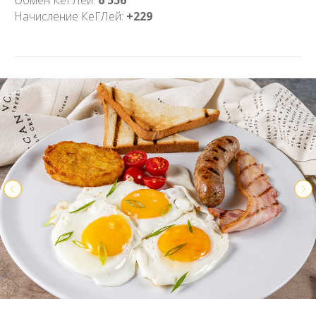
Обмен КеГЛей:
6 556
Начисление КеГЛей:
+229