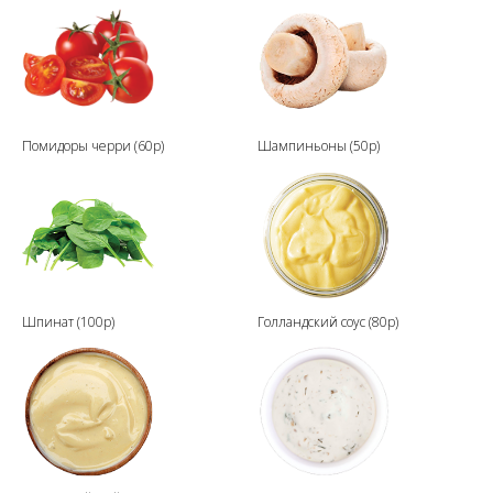
Помидоры черри (60р)
Шампиньоны (50р)
Шпинат (100р)
Голландский соус (80р)