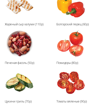
Жареный сыр халуми (110р)
Болгарский перец (60р)
Печеная фасоль (50р)
Помидоры (80р)
Цукини гриль (70р)
Томаты вяленые (90р)