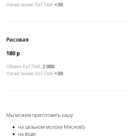
Начисление КеГЛей:
+30
Рисовая
180 р
Обмен КеГЛей:
2 000
Начисление КеГЛей:
+30
Мы можем приготовить кашу:
на цельном молоке МясновЪ
на воде