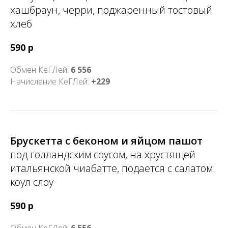
хашбраун, черри, поджаренный тостовый
хлеб
590 р
Обмен КеГЛей:
6 556
Начисление КеГЛей:
+229
Брускетта с беконом и яйцом пашот
под голландским соусом, на хрустящей
итальянской чиабатте, подается с салатом
коул слоу
590 р