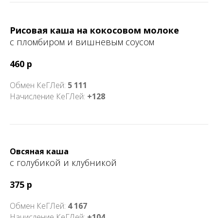
Рисовая каша на кокосовом молоке
с пломбиром и вишневым соусом
460 р
Обмен КеГЛей:
5 111
Начисление КеГЛей:
+128
Овсяная каша
с голубикой и клубникой
375 р
Обмен КеГЛей:
4 167
Начисление КеГЛей:
+104