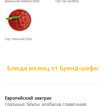
Домашний майонез (30р)
Соус тар-тар (80р)
Соус томатный (30р)
Блюда из яиц от Бренд-шефа:
Европейский завтрак
глазунья, бекон, колбаска сливочная,