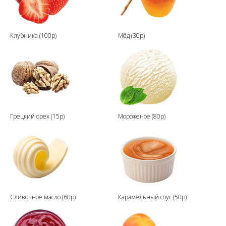
Клубника (100р)
Мёд (30р)
Грецкий орех (15р)
Мороженое (80р)
Сливочное масло (60р)
Карамельный соус (50р)