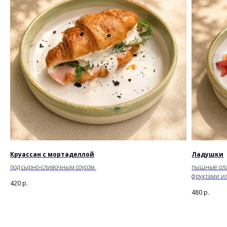
Круассан с мортаделлой
Ладушки
под сырно-сливочным соусом
пышные ола
фруктами и
420
р.
480
р.