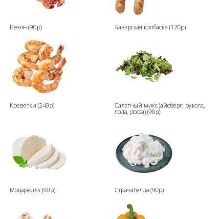
Бекон (90р)
Баварская колбаска (120р)
Креветки (240р)
Салатный микс (айсберг, рукола,
лола, росса) (90р)
Моцарелла (90р)
Страчателла (90р)