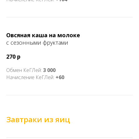
Овсяная каша на молоке
с сезонными фруктами
270 р
Обмен КеГЛей:
3 000
Начисление КеГЛей:
+60
Завтраки из яиц