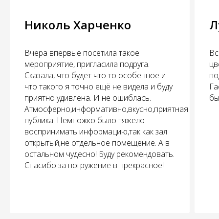
Николь Харченко
Л
Вчера впервые посетила такое
Вс
мероприятие, пригласила подруга.
цв
Сказала, что будет что то особенное и
по
что такого я точно ещё не видела и буду
Га
приятно удивлена. И не ошиблась.
бы
Атмосферно,информативно,вкусно,приятная
публика. Немножко было тяжело
воспринимать информацию,так как зал
открытый,не отдельное помещение. А в
остальном чудесно! Буду рекомендовать.
Спасибо за погружение в прекрасное!